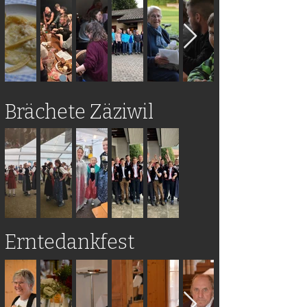
Brächete Zäziwil
Erntedankfest