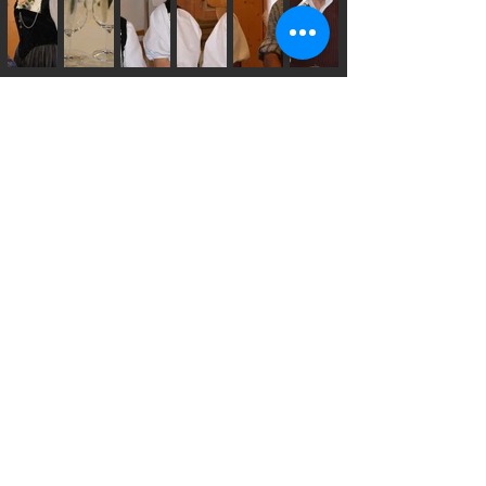
Kirchenkonzert Nov
Präsidentin Trachtengruppe Konolfingen
Andrea Krähenbühl
3504 Oberhünigen
078 719 36 46