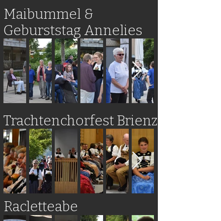
Maibummel &
Geburststag Annelies
Trachtenchorfest Brienz
Racletteabe